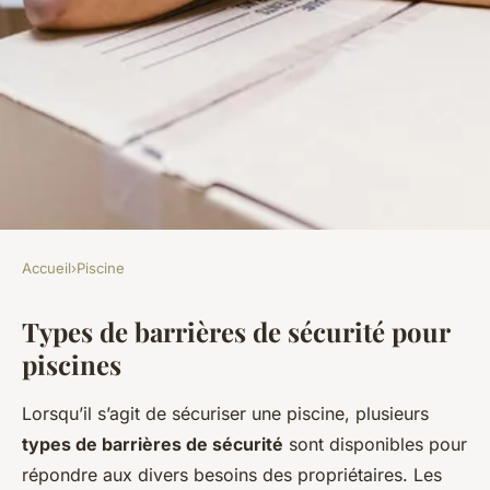
Accueil
›
Piscine
PISCINE
Types de barrières de sécurité pour
Barrières de sécurités pour
piscines
piscines : Un guide exhaustif
Lorsqu’il s’agit de sécuriser une piscine, plusieurs
François
•
15 avril 2025
•
8 min de lecture
types de barrières de sécurité
sont disponibles pour
répondre aux divers besoins des propriétaires. Les