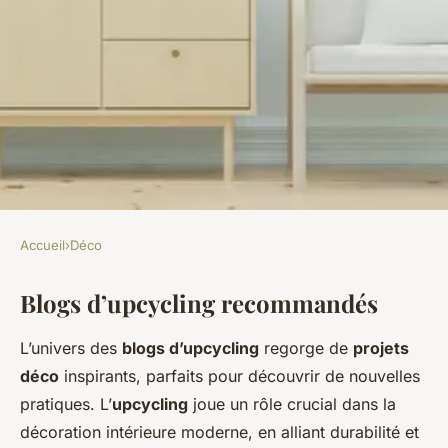
Accueil
›
Déco
DÉCO
Blogs d’upcycling recommandés
7 blogs d'upcycling à suivre
pour vos futurs projets déco
L’univers des
blogs d’upcycling
regorge de
projets
déco
inspirants, parfaits pour découvrir de nouvelles
Elise
•
11 mars 2025
•
7 min de lecture
pratiques. L’
upcycling
joue un rôle crucial dans la
décoration intérieure moderne, en alliant durabilité et