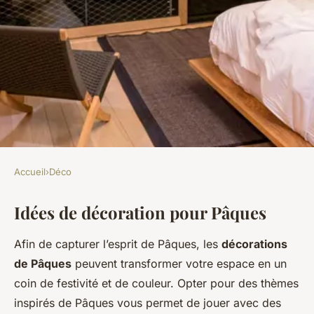
Accueil
›
Déco
DÉCO
Idées de décoration pour Pâques
Transformer son balcon pour
Pâques : idées et astuces
Afin de capturer l’esprit de Pâques, les
décorations
de Pâques
peuvent transformer votre espace en un
Elise
•
10 mars 2025
•
6 min de lecture
coin de festivité et de couleur. Opter pour des thèmes
inspirés de Pâques vous permet de jouer avec des