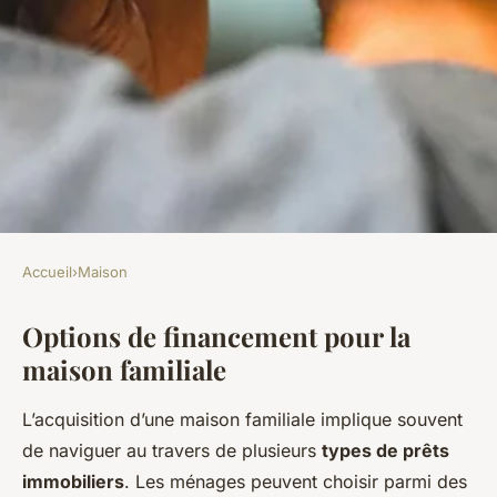
Accueil
›
Maison
MAISON
Options de financement pour la
Comment financer sa maison
maison familiale
familiale ?
L’acquisition d’une maison familiale implique souvent
Simon
•
13 février 2025
•
5 min de lecture
de naviguer au travers de plusieurs
types de prêts
immobiliers
. Les ménages peuvent choisir parmi des