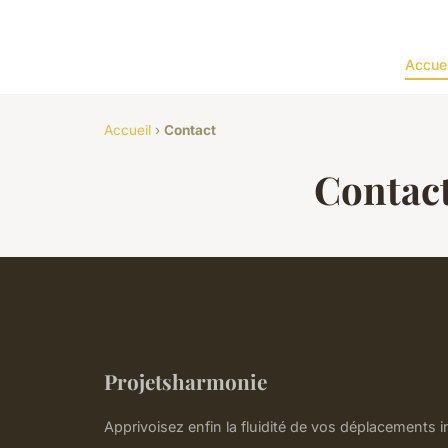
Accuei
Accueil
›
Contact
Contac
Projetsharmonie
Apprivoisez enfin la fluidité de vos déplacements i