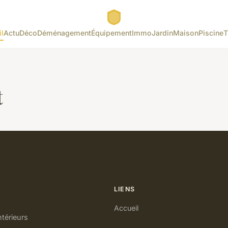
l
Actu
Déco
Déménagement
Équipement
Immo
Jardin
Maison
Piscine
T
t
LIENS
Accueil
ntérieurs