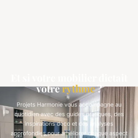
Et si votre mobilier dictait
votre
rythme
?
Projets Harmonie vous accompagne au
quotidien avec des guides pratiques, des
inspirations déco et des analyses
approfondies pour améliorer chaque aspect