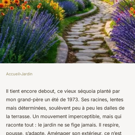
Accueil
›
Jardin
JARDIN
11 idées novatrices pour un
Il tient encore debout, ce vieux séquoia planté par
mon grand-père un été de 1973. Ses racines, lentes
aménagement de jardin réussi
mais déterminées, soulèvent peu à peu les dalles de
la terrasse. Un mouvement imperceptible, mais qui
Arielle
•
04/06/2026 09:10
•
8 min de lecture
raconte tout : le jardin ne se fige jamais. Il respire,
pousse, s’adapte. Aménager son extérieur, ce n’est