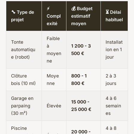
⚡
💰 Budget
🔧 Type de
⏳ Délai
Compl
estimatif
projet
habituel
exité
moyen
Faible
Tonte
Installat
à
1 200 - 3
automatiqu
ion en 1
moyen
500 €
e (robot)
jour
ne
Clôture
Moye
800 - 1
2 à 3
bois (10 ml)
nne
800 €
jours
Garage en
4 à 6
15 000 -
parpaing
Élevée
semain
25 000 €
(30 m²)
es
Piscine
4 à 8
20 000 -