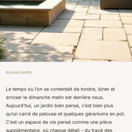
Accueil
›
Jardin
JARDIN
Optimisez votre espace avec
Le temps où l’on se contentait de tondre, biner et
arroser le dimanche matin est derrière nous.
un aménagement de jardin
Aujourd’hui, un jardin bien pensé, c’est bien plus
réfléchi
qu’un carré de pelouse et quelques géraniums en pot.
C’est un espace de vie pensé comme une pièce
Arielle
•
25/05/2026 10:59
•
9 min de lecture
supplémentaire, où chaque détail - du tracé des