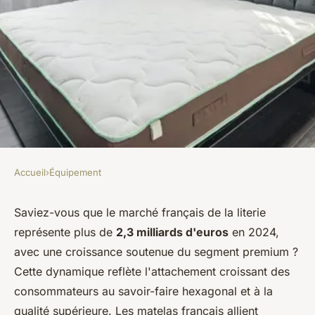
Accueil
›
Équipement
ÉQUIPEMENT
Découvrez les matelas haut de
Saviez-vous que le marché français de la literie
représente plus de
2,3 milliards d'euros
en 2024,
gamme made in France
avec une croissance soutenue du segment premium ?
Cette dynamique reflète l'attachement croissant des
Olivier
•
12 janvier 2026
•
7 min de lecture
consommateurs au savoir-faire hexagonal et à la
qualité supérieure. Les matelas français allient