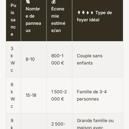
🔢
💰
Pu
Nombr
Écono
is
👨‍👩‍👧‍👦 Type de
e de
mie
sa
foyer idéal
pannea
estimé
nc
ux
e/an
e
3
k
800-1
Couple sans
8-10
W
000 €
enfants
c
6
k
1 500-2
Famille de 3-4
15-18
W
000 €
personnes
c
9
Grande famille ou
2 500-
k
maison avec