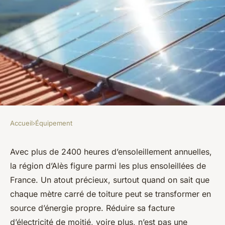
Accueil
›
Équipement
ÉQUIPEMENT
Comment maximiser
Avec plus de 2400 heures d’ensoleillement annuelles,
la région d’Alès figure parmi les plus ensoleillées de
l'autoconsommation avec des
France. Un atout précieux, surtout quand on sait que
panneaux solaires à Alès
chaque mètre carré de toiture peut se transformer en
source d’énergie propre. Réduire sa facture
Fabien
•
21/05/2026 20:55
•
9 min de lecture
d’électricité de moitié, voire plus, n’est pas une