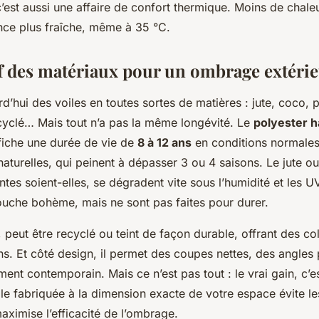
c’est aussi une affaire de confort thermique. Moins de chal
nce plus fraîche, même à 35 °C.
 des matériaux pour un ombrage extérie
d’hui des voiles en toutes sortes de matières : jute, coco, p
cyclé… Mais tout n’a pas la même longévité. Le
polyester h
fiche une durée de vie de
8 à 12 ans
en conditions normales 
naturelles, qui peinent à dépasser 3 ou 4 saisons. Le jute ou 
tes soient-elles, se dégradent vite sous l’humidité et les UV
ouche bohème, mais ne sont pas faites pour durer.
i, peut être recyclé ou teint de façon durable, offrant des col
s. Et côté design, il permet des coupes nettes, des angles p
nt contemporain. Mais ce n’est pas tout : le vrai gain, c’es
e fabriquée à la dimension exacte de votre espace évite les
aximise l’efficacité de l’ombrage.