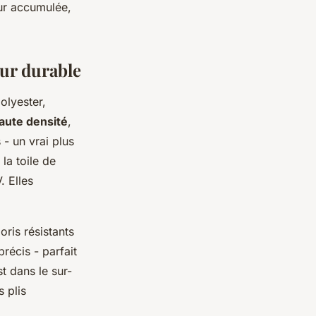
eur accumulée,
ur durable
olyester,
aute densité
,
- un vrai plus
la toile de
. Elles
oris résistants
récis - parfait
t dans le sur-
 plis