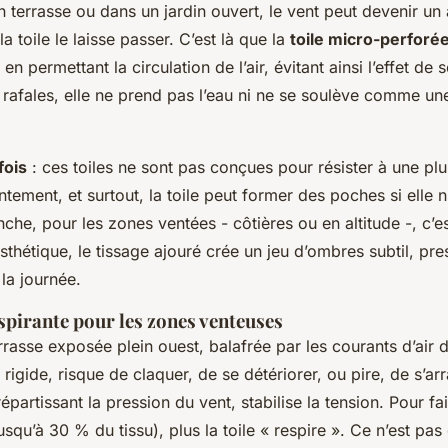
 terrasse ou dans un jardin ouvert, le vent peut devenir un a
a toile le laisse passer. C’est là que la
toile micro-perforé
t en permettant la circulation de l’air, évitant ainsi l’effet de 
 rafales, elle ne prend pas l’eau ni ne se soulève comme un
fois
: ces toiles ne sont pas conçues pour résister à une plu
lentement, et surtout, la toile peut former des poches si elle 
che, pour les zones ventées - côtières ou en altitude -, c’es
esthétique, le tissage ajouré crée un jeu d’ombres subtil, pr
 la journée.
spirante pour les zones venteuses
rasse exposée plein ouest, balafrée par les courants d’air d
, rigide, risque de claquer, de se détériorer, ou pire, de s’ar
épartissant la pression du vent, stabilise la tension. Pour fa
jusqu’à 30 % du tissu), plus la toile « respire ». Ce n’est pa