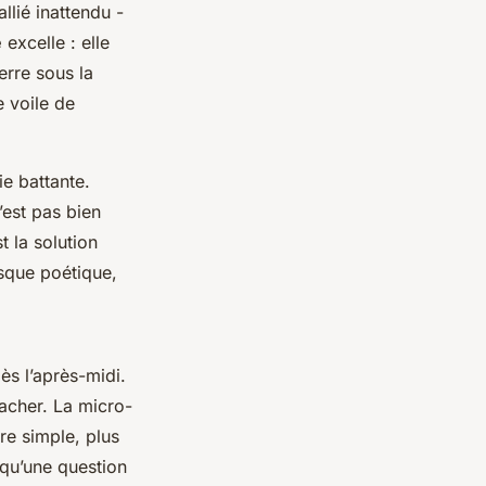
llié inattendu -
e
excelle : elle
serre sous la
e voile de
ie battante.
n’est pas bien
t la solution
esque poétique,
ès l’après-midi.
racher. La micro-
ire simple, plus
s qu’une question