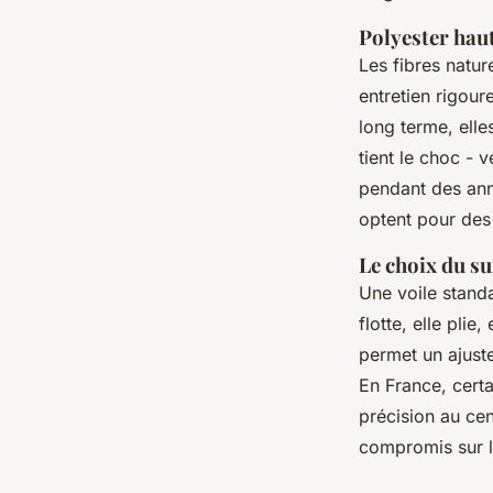
Polyester haut
Les fibres natur
entretien rigour
long terme, ell
tient le choc - v
pendant des anné
optent pour des 
Le choix du s
Une voile stand
flotte, elle plie
permet un ajuste
En France, cert
précision au cent
compromis sur 