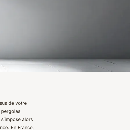
ssus de votre
t pergolas
e s’impose alors
ance. En France,