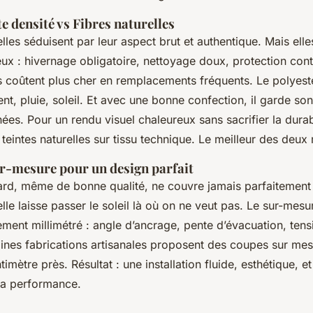
e densité vs Fibres naturelles
elles séduisent par leur aspect brut et authentique. Mais ell
eux : hivernage obligatoire, nettoyage doux, protection cont
es coûtent plus cher en remplacements fréquents. Le polyest
ent, pluie, soleil. Et avec une bonne confection, il garde son
es. Pour un rendu visuel chaleureux sans sacrifier la durabi
teintes naturelles sur tissu technique. Le meilleur des deu
ur-mesure pour un design parfait
ard, même de bonne qualité, ne couvre jamais parfaitement 
, elle laisse passer le soleil là où on ne veut pas. Le sur-mes
ment millimétré : angle d’ancrage, pente d’évacuation, tens
aines fabrications artisanales proposent des coupes sur me
imètre près. Résultat : une installation fluide, esthétique, e
la performance.