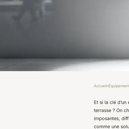
Accueil
›
Équipemen
ÉQUIPEMENT
Meilleures voiles d
Et si la clé d’u
terrasse ? On ch
rectangulaires à ac
imposantes, diff
comme une solut