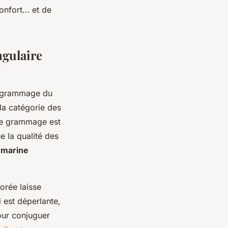
confort… et de
ngulaire
Le grammage du
 la catégorie des
 le grammage est
ue la qualité des
x marine
forée laisse
i est déperlante,
our conjuguer