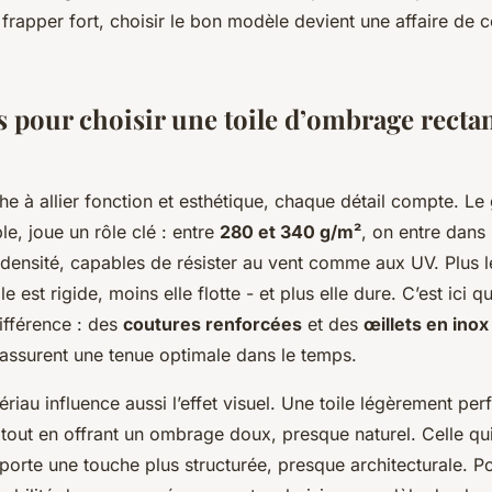
t frapper fort, choisir le bon modèle devient une affaire de 
s pour choisir une toile d’ombrage recta
he à allier fonction et esthétique, chaque détail compte. 
le, joue un rôle clé : entre
280 et 340 g/m²
, on entre dans
n densité, capables de résister au vent comme aux UV. Plus
ile est rigide, moins elle flotte - et plus elle dure. C’est ici q
 différence : des
coutures renforcées
et des
œillets en ino
assurent une tenue optimale dans le temps.
riau influence aussi l’effet visuel. Une toile légèrement per
re tout en offrant un ombrage doux, presque naturel. Celle qu
porte une touche plus structurée, presque architecturale. P