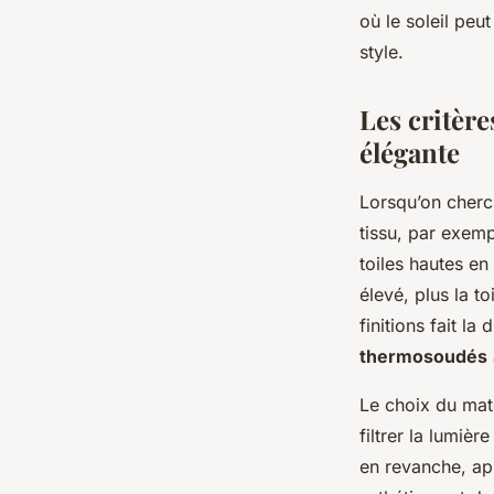
où le soleil peu
Fabien
•
04/06/2026 11:16
•
14 min de lecture
style.
Les critère
élégante
Lorsqu’on cherc
tissu, par exemp
toiles hautes e
élevé, plus la to
finitions fait la
thermosoudés
Le choix du maté
filtrer la lumiè
en revanche, ap