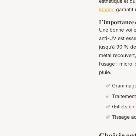
esthétique et d
Marine
garantit 
L’importance d
Une bonne voile 
anti-UV est esse
jusqu’à 90 % des
métal recouvert,
l’usage : micro-
pluie.
✅ Grammage d
✅ Traitement
✅ Œillets en
✅ Tissage ada
Choisir en