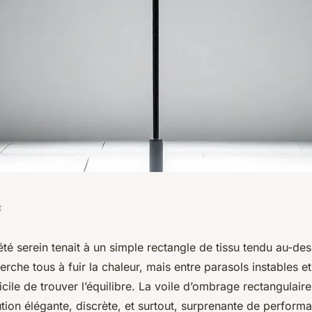
t
'ombrage
n été serein tenait à un simple rectangle de tissu tendu au-de
erche tous à fuir la chaleur, mais entre parasols instables e
heter en France
icile de trouver l’équilibre. La voile d’ombrage rectangulair
ion élégante, discrète, et surtout, surprenante de perform