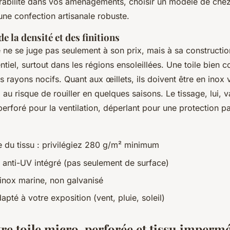
urabilité dans vos aménagements, choisir un modèle de che
une confection artisanale robuste.
e la densité et des finitions
ne se juge pas seulement à son prix, mais à sa constructio
ntiel, surtout dans les régions ensoleillées. Une toile bien
 rayons nocifs. Quant aux œillets, ils doivent être en inox 
 au risque de rouiller en quelques saisons. Le tissage, lui, v
perforé pour la ventilation, déperlant pour une protection par
u tissu : privilégiez 280 g/m² minimum
 anti-UV intégré (pas seulement de surface)
 inox marine, non galvanisé
pté à votre exposition (vent, pluie, soleil)
tre toile micro-perforée et tissu imperm