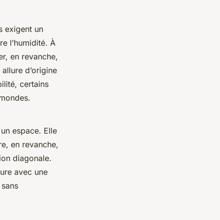
es exigent un
re l’humidité. À
er, en revanche,
 allure d’origine
lité, certains
x mondes.
un espace. Elle
ure, en revanche,
ion diagonale.
sure avec une
t sans