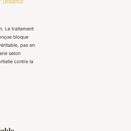
z
Tendance
n. Le traitement
 conçue bloque
véritable, pas en
arie selon
tielle contre la
éable