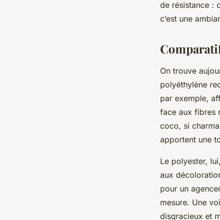
de résistance : 
c’est une ambia
Comparatif
On trouve aujour
polyéthylène re
par exemple, af
face aux fibres 
coco, si charman
apportent une t
Le polyester, lu
aux décoloration
pour un agenceme
mesure. Une voil
disgracieux et m