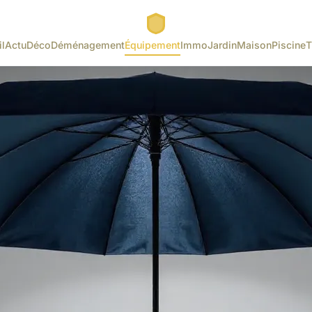
l
Actu
Déco
Déménagement
Équipement
Immo
Jardin
Maison
Piscine
T