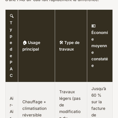
🔍
T
💶
y
Économi
p
e
e
🏠 Usage
🛠️ Type de
moyenn
d
principal
travaux
e
e
constaté
P
e
A
C
Jusqu’à
Travaux
60 %
Ai
légers (pas
Chauffage +
sur la
r-
de
climatisation
facture
Ai
modificatio
réversible
de