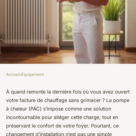
Accueil
›
Équipement
ÉQUIPEMENT
Comment choisir un
À quand remonte la dernière fois où vous avez ouvert
votre facture de chauffage sans grimacer ? La pompe
installateur de pompes à
à chaleur (PAC) s’impose comme une solution
chaleur innovant et fiable ?
incontournable pour alléger cette charge, tout en
préservant le confort de votre foyer. Pourtant, ce
Fabien
•
24/06/2026 08:59
•
10 min de lecture
changement d’installation n’est pas une simple