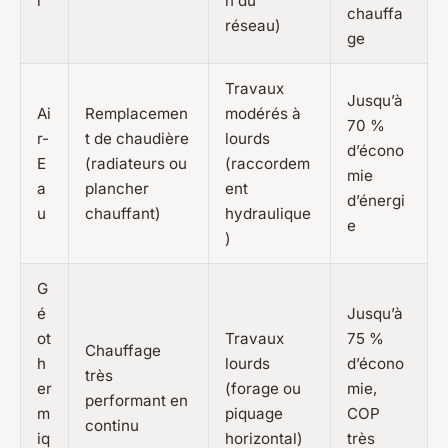
r
n du
chauffa
réseau)
ge
Travaux
Jusqu’à
Ai
Remplacemen
modérés à
70 %
r-
t de chaudière
lourds
d’écono
E
(radiateurs ou
(raccordem
mie
a
plancher
ent
d’énergi
u
chauffant)
hydraulique
e
)
G
é
Jusqu’à
ot
Travaux
75 %
Chauffage
h
lourds
d’écono
très
er
(forage ou
mie,
performant en
m
piquage
COP
continu
iq
horizontal)
très