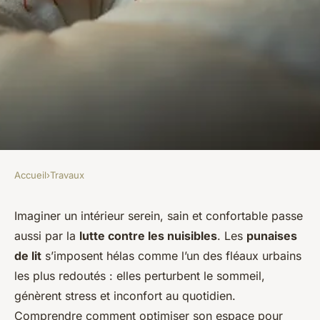
Accueil
›
Travaux
TRAVAUX
Punaises de lit : guide complet
Imaginer un intérieur serein, sain et confortable passe
aussi par la
lutte contre les nuisibles
. Les
punaises
pour une désinsectisation
de lit
s’imposent hélas comme l’un des fléaux urbains
efficace chez soi
les plus redoutés : elles perturbent le sommeil,
génèrent stress et inconfort au quotidien.
Charles
•
5 février 2026
•
5 min de lecture
Comprendre comment optimiser son espace pour