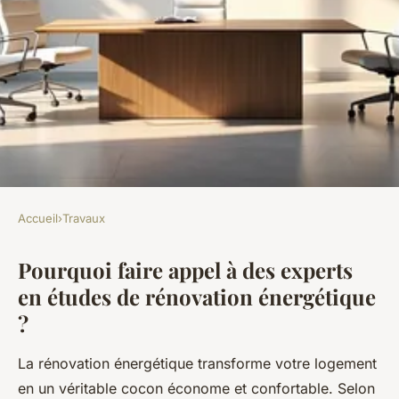
Accueil
›
Travaux
TRAVAUX
Pourquoi faire appel à des experts
Bureau d'étude pour votre
en études de rénovation énergétique
projet de rénovation
?
énergétique
La rénovation énergétique transforme votre logement
Charles
•
16 janvier 2026
•
7 min de lecture
en un véritable cocon économe et confortable. Selon