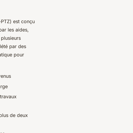
o-PTZ) est conçu
ar les aides,
 plusieurs
lété par des
atique pour
venus
arge
 travaux
plus de deux