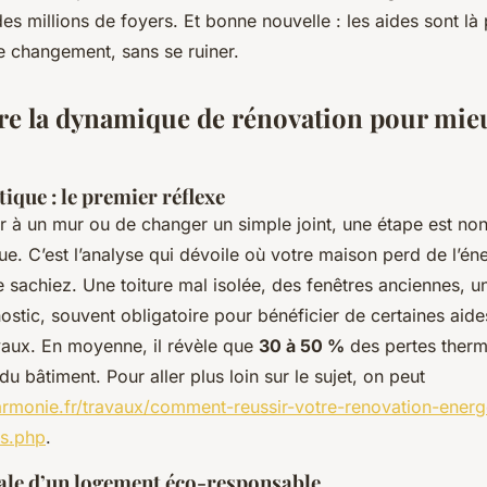
es millions de foyers. Et bonne nouvelle : les aides sont là
 changement, sans se ruiner.
e la dynamique de rénovation pour mie
tique : le premier réflexe
r à un mur ou de changer un simple joint, une étape est non
que. C’est l’analyse qui dévoile où votre maison perd de l’én
 sachiez. Une toiture mal isolée, des fenêtres anciennes, u
stic, souvent obligatoire pour bénéficier de certaines aid
avaux. En moyenne, il révèle que
30 à 50 %
des pertes therm
du bâtiment. Pour aller plus loin sur le sujet, on peut
harmonie.fr/travaux/comment-reussir-votre-renovation-ener
es.php
.
bale d’un logement éco-responsable