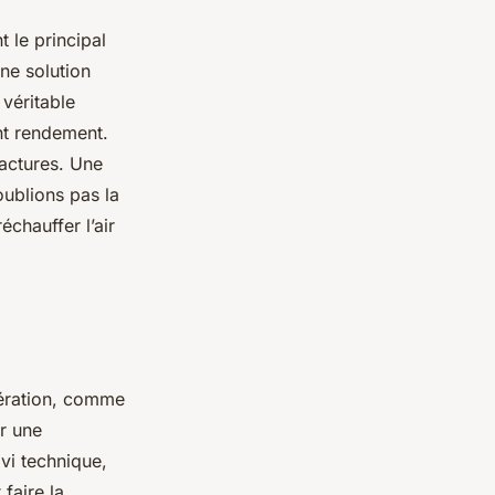
 le principal
ne solution
véritable
ent rendement.
factures. Une
oublions pas la
échauffer l’air
pération, comme
r une
vi technique,
faire la