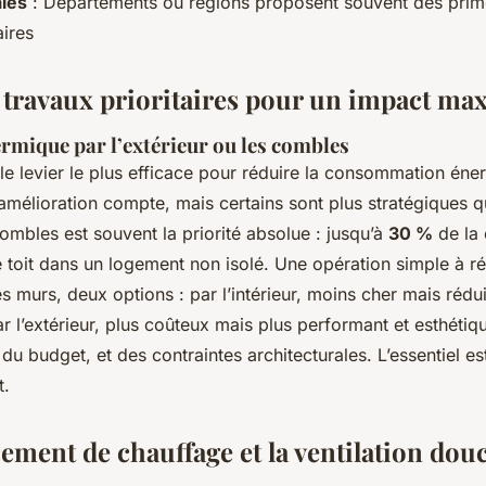
ales
: Départements ou régions proposent souvent des prim
ires
s travaux prioritaires pour un impact ma
ermique par l’extérieur ou les combles
e le levier le plus efficace pour réduire la consommation éne
mélioration compte, mais certains sont plus stratégiques q
combles est souvent la priorité absolue : jusqu’à
30 %
de la 
 toit dans un logement non isolé. Une opération simple à réa
es murs, deux options : par l’intérieur, moins cher mais rédu
par l’extérieur, plus coûteux mais plus performant et esthétiq
du budget, et des contraintes architecturales. L’essentiel e
t.
ement de chauffage et la ventilation dou