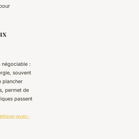
 pour
ux
 négociable :
ergie, souvent
n plancher
es, permet de
iques passent
getique-avec-