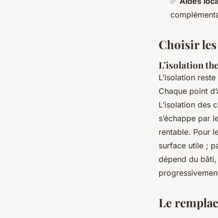
✅
Aides loc
complémenta
Choisir le
L’isolation th
L’isolation rest
Chaque point d’a
L’isolation des 
s’échappe par le
rentable. Pour l
surface utile ; 
dépend du bâti, 
progressivemen
Le remplac