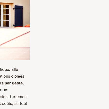
ique. Elle
tions ciblées
rs par geste
.
r un
rient fortement
s coûts, surtout