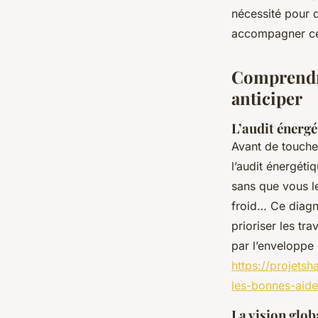
aides
nécessité pour d
accompagner ce
Auberte
•
26/03/2026 18:05
•
9 min de lecture
Comprendr
anticiper
L’audit énergé
Avant de touche
l’audit énergéti
sans que vous le
froid… Ce diagno
prioriser les tr
par l’enveloppe 
https://projets
les-bonnes-aid
La vision glo