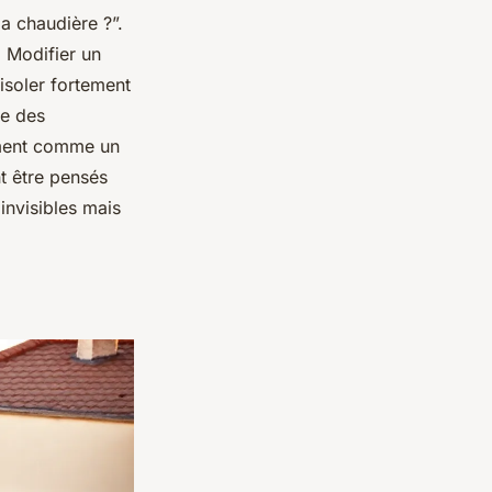
a chaudière ?”.
 Modifier un
isoler fortement
re des
timent comme un
nt être pensés
 invisibles mais