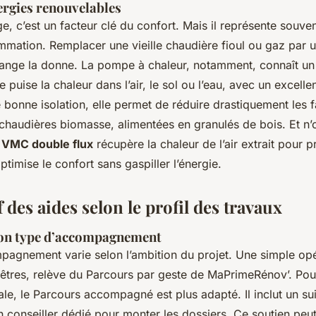
ergies renouvelables
, c’est un facteur clé du confort. Mais il représente souvent
mation. Remplacer une vieille chaudière fioul ou gaz par u
ange la donne. La pompe à chaleur, notamment, connaît un 
 puise la chaleur dans l’air, le sol ou l’eau, avec un excell
bonne isolation, elle permet de réduire drastiquement les 
s chaudières biomasse, alimentées en granulés de bois. Et n’
e
VMC double flux
récupère la chaleur de l’air extrait pour pr
ptimise le confort sans gaspiller l’énergie.
des aides selon le profil des travaux
son type d’accompagnement
pagnement varie selon l’ambition du projet. Une simple o
êtres, relève du Parcours par geste de MaPrimeRénov’. Pou
le, le Parcours accompagné est plus adapté. Il inclut un sui
conseiller dédié pour monter les dossiers. Ce soutien peut 