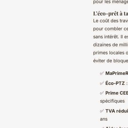
pour les ménag
L’éco-prêt à t
Le coût des tra
pour combler ce
sans intérêt. Il
dizaines de mill
primes locales o
éviter de bloqu
✅
MaPrimeR
✅
Éco-PTZ
:
✅
Prime CE
spécifiques
✅
TVA rédui
ans