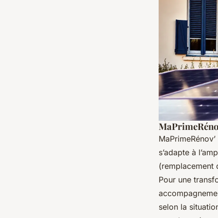
MaPrimeRénov’
MaPrimeRénov’ es
s’adapte à l’am
(remplacement d
Pour une transf
accompagnement 
selon la situatio