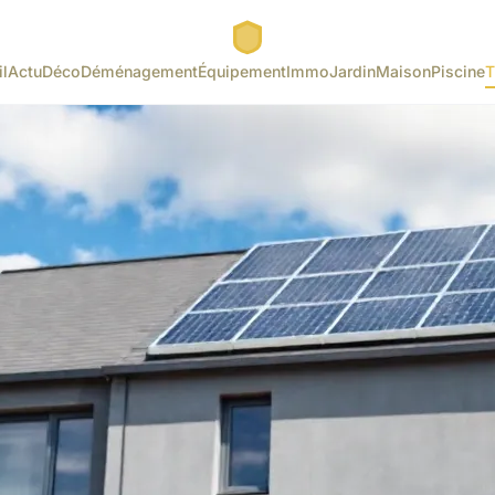
l
Actu
Déco
Déménagement
Équipement
Immo
Jardin
Maison
Piscine
T