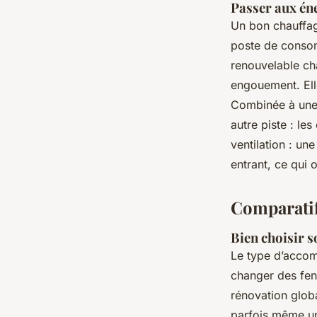
Passer aux én
Un bon chauffage
poste de consom
renouvelable ch
engouement. Elle
Combinée à une 
autre piste : le
ventilation : un
entrant, ce qui o
Comparatif 
Bien choisir 
Le type d’accom
changer des fen
rénovation globa
parfois même un 