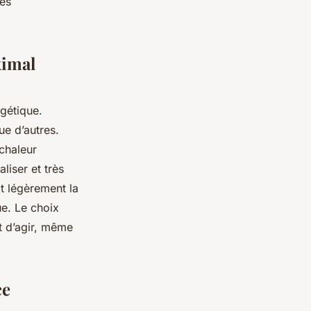
es
ximal
rgétique.
ue d’autres.
chaleur
liser et très
it légèrement la
ue. Le choix
st d’agir, même
ce