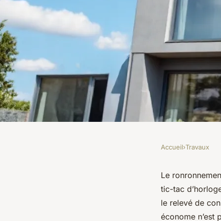
Accueil
›
Travaux
TRAVAUX
Top astuces pour op
Le ronronnement 
tic-tac d’horlog
rénovation énergéti
le relevé de co
économe n’est p