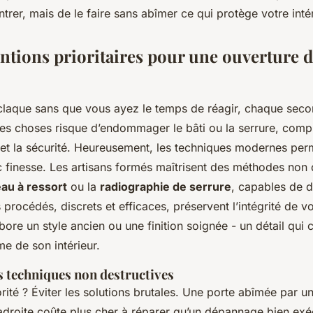
trer, mais de le faire sans abîmer ce qui protège votre intér
entions prioritaires pour une ouverture d
claque sans que vous ayez le temps de réagir, chaque sec
 les choses risque d’endommager le bâti ou la serrure, comp
e et la sécurité. Heureusement, les techniques modernes per
c finesse. Les artisans formés maîtrisent des méthodes non 
au à ressort
ou la
radiographie de serrure
, capables de d
 procédés, discrets et efficaces, préservent l’intégrité de vo
arbore un style ancien ou une finition soignée - un détail qu
e de son intérieur.
s techniques non destructives
rité ? Éviter les solutions brutales. Une porte abîmée par un
adroite coûte plus cher à réparer qu’un dépannage bien exé