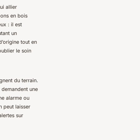
i allier
ions en bois
x : il est
utant un
’origine tout en
oublier le soin
nent du terrain.
is demandent une
une alarme ou
 peut laisser
lertes sur