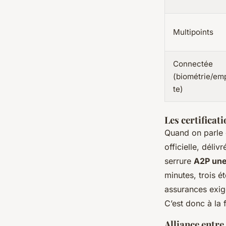
Multipoints
Connectée
(biométrie/em
te)
Les certificat
Quand on parle d
officielle, déli
serrure
A2P une
minutes, trois é
assurances exige
C’est donc à la 
Alliance entre