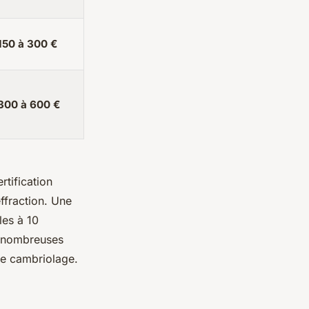
150 à 300 €
300 à 600 €
rtification
effraction. Une
les à 10
de nombreuses
 de cambriolage.