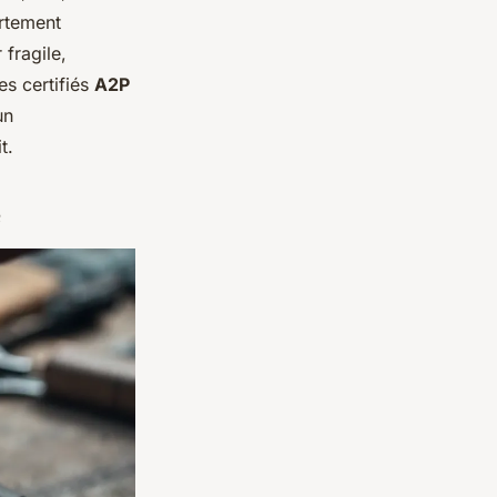
rtement
fragile,
es certifiés
A2P
un
t.
é