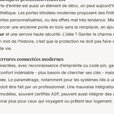
te d’entrée est aussi un élément de déco, on peut aujourd’hu
sthétique. Les portes blindées modernes proposent des finit
eintes personnalisables, ou des effets mat très tendance. Mieu
orcer une ancienne porte en bois sans la remplacer, en ajo
eur
et une serrure haute sécurité. L’idée ? Garder le charme d
n mot de l’histoire, c’est que la protection ne doit pas faire 
de vie.
 serrures connectées modernes
nnectées, avec reconnaissance d’empreinte ou code pin, gag
 confort indéniable - plus besoin de chercher ses clés - ma
ignée. Le paramétrage, notamment pour les systèmes liés à 
oit être fait par un professionnel. Une mauvaise intégration
 modèles, souvent certifiés A2P, peuvent aussi intégrer des a
vrai plus pour ceux qui voyagent ou prêtent leur logement.