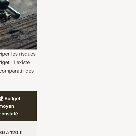
ciper les risques
get, il existe
 comparatif des
💰 Budget
moyen
constaté
80 à 120 €