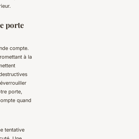
ieur.
e porte
onde compte.
romettant à la
mettent
destructives
éverrouiller
tre porte,
i compte quand
e tentative
cuté. Une