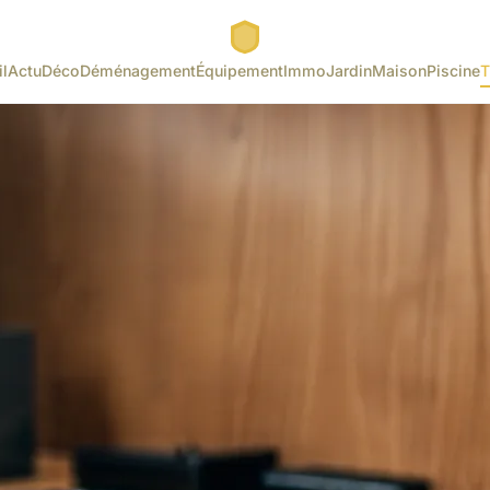
l
Actu
Déco
Déménagement
Équipement
Immo
Jardin
Maison
Piscine
T