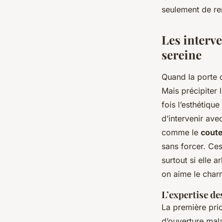
seulement de ren
Auberte
•
04/06/2026 14:37
•
12 min de lecture
Les interv
sereine
Quand la porte 
Mais précipiter
fois l’esthétiqu
d’intervenir ave
comme le
coute
sans forcer. Ces
surtout si elle 
on aime le charm
L’expertise de
La première prio
d’ouverture mal