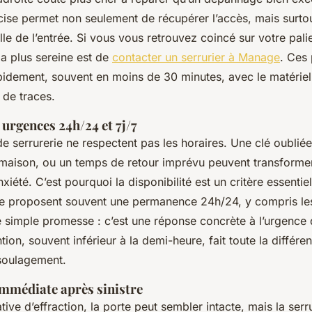
cise permet non seulement de récupérer l’accès, mais surto
lle de l’entrée. Si vous vous retrouvez coincé sur votre pal
 la plus sereine est de
contacter un serrurier à Manage
. Ces
apidement, souvent en moins de 30 minutes, avec le matérie
r de traces.
 urgences 24h/24 et 7j/7
 serrurerie ne respectent pas les horaires. Une clé oubliée à
a maison, ou un temps de retour imprévu peuvent transforme
xiété. C’est pourquoi la disponibilité est un critère essentiel
 proposent souvent une permanence 24h/24, y compris les 
e simple promesse : c’est une réponse concrète à l’urgence 
tion, souvent inférieur à la demi-heure, fait toute la différe
 soulagement.
immédiate après sinistre
tive d’effraction, la porte peut sembler intacte, mais la serru