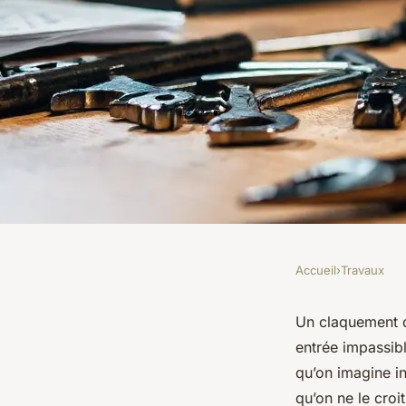
Accueil
›
Travaux
TRAVAUX
Serrurier à Manage 
Un claquement de
entrée impassibl
pour débloquer vos 
qu’on imagine in
qu’on ne le cro