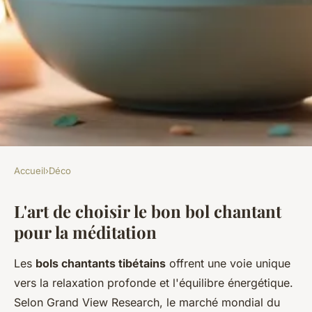
Accueil
›
Déco
DÉCO
L'art de choisir le bon bol chantant
Comment choisir le bol
pour la méditation
chantant parfait pour votre
bien-être ?
Les
bols chantants tibétains
offrent une voie unique
vers la relaxation profonde et l'équilibre énergétique.
Elise
•
19 janvier 2026
•
7 min de lecture
Selon Grand View Research, le marché mondial du