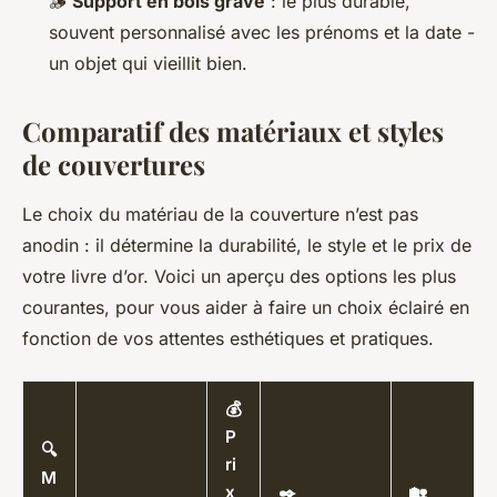
🪵
Support en bois gravé
: le plus durable,
souvent personnalisé avec les prénoms et la date -
un objet qui vieillit bien.
Comparatif des matériaux et styles
de couvertures
Le choix du matériau de la couverture n’est pas
anodin : il détermine la durabilité, le style et le prix de
votre livre d’or. Voici un aperçu des options les plus
courantes, pour vous aider à faire un choix éclairé en
fonction de vos attentes esthétiques et pratiques.
💰
P
🔍
ri
M
x
✒️
🏡