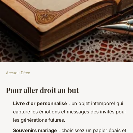
Accueil
›
Déco
DÉCO
Pour aller droit au but
Top idées pour un livre d'or de
mariage unique et sur mesure
Livre d'or personnalisé
: un objet intemporel qui
capture les émotions et messages des invités pour
Camil
•
28/04/2026 16:02
•
13 min de lecture
les générations futures.
Souvenirs mariage
: choisissez un papier épais et