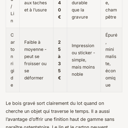
aux taches
4
durable
e,
/
et à l’usure
0
que la
cham
Li
€
gravure
pêtre
n
C
Épuré
ar
Faible à
2
,
Impression
to
moyenne -
5
mini
ou sticker -
n
peut se
à
malis
simple,
ri
froisser ou
3
te,
mais moins
gi
se
5
écon
noble
d
déformer
€
omiq
e
ue
Le bois gravé sort clairement du lot quand on
cherche un objet qui traverse le temps. Il a aussi
l’avantage d’offrir une finition haut de gamme sans
paraître ostentatoire. Le lin et le carton peuvent