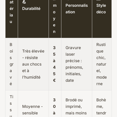
at
💪
m
Personnalis
Style
ér
Durabilité
o
ation
déco
ia
y
u
e
n
B
Rusti
3
Gravure
oi
Très élevée
que
5
laser
s
- résiste
chic,
à
précise :
gr
aux chocs
natur
4
prénoms,
a
et à
el,
5
initiales,
v
l’humidité
mode
€
date
é
rne
Ti
3
Brodé ou
Bohè
s
Moyenne -
0
imprimé,
me,
s
sensible
à
mais moins
tendr
u