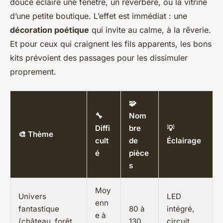
douce éclaire une fenêtre, un réverbère, ou la vitrine
d’une petite boutique. L’effet est immédiat : une
décoration poétique
qui invite au calme, à la rêverie.
Et pour ceux qui craignent les fils apparents, les bons
kits prévoient des passages pour les dissimuler
proprement.
🧩
🔧
Nom
Diffi
bre
💡
🎨 Thème
cult
de
Éclairage
é
pièce
s
Moy
Univers
LED
enn
fantastique
80 à
intégré,
e à
(château, forêt
130
circuit