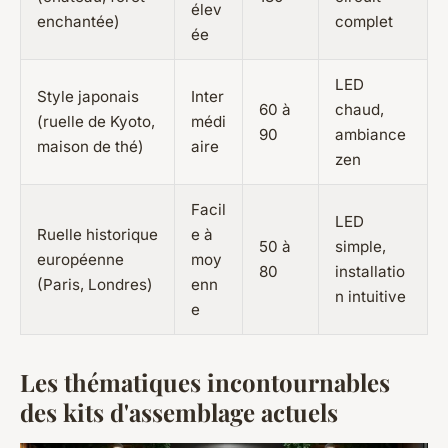
élev
enchantée)
complet
ée
LED
Style japonais
Inter
60 à
chaud,
(ruelle de Kyoto,
médi
90
ambiance
maison de thé)
aire
zen
Facil
LED
Ruelle historique
e à
50 à
simple,
européenne
moy
80
installatio
(Paris, Londres)
enn
n intuitive
e
Les thématiques incontournables
des kits d'assemblage actuels