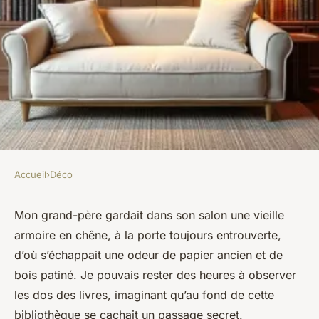
Accueil
›
Déco
DÉCO
Transformez votre
Mon grand-père gardait dans son salon une vieille
armoire en chêne, à la porte toujours entrouverte,
bibliothèque avec de
d’où s’échappait une odeur de papier ancien et de
nouveaux book nook dioramas
bois patiné. Je pouvais rester des heures à observer
les dos des livres, imaginant qu’au fond de cette
Camil
•
31/05/2026 11:26
•
12 min de lecture
bibliothèque se cachait un passage secret.